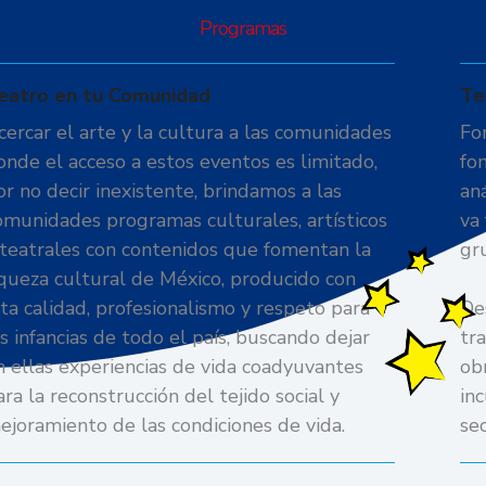
Programas
eatro en tu Comunidad
Te
cercar el arte y la cultura a las comunidades
Fo
onde el acceso a estos eventos es limitado,
fom
or no decir inexistente, brindamos a las
aná
omunidades programas culturales, artísticos
va 
 teatrales con contenidos que fomentan la
gr
iqueza cultural de México, producido con
lta calidad, profesionalismo y respeto para
De
as infancias de todo el país, buscando dejar
tr
n ellas experiencias de vida coadyuvantes
ob
ara la reconstrucción del tejido social y
in
ejoramiento de las condiciones de vida.
se