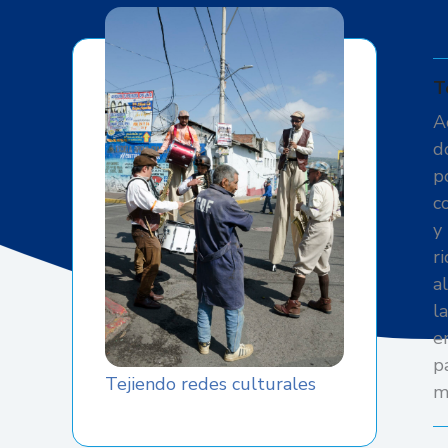
T
A
d
p
c
y
r
a
l
e
p
Tejiendo redes culturales
m