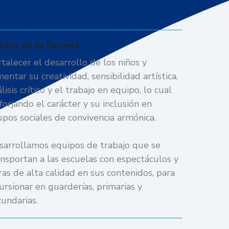
atro en tu Escuela
rtalecer el desarrollo de los niños y
entar su creatividad, sensibilidad artística,
lisis crítico y el trabajo en equipo, lo cual
forjando el carácter y su inclusión en
upos sociales de convivencia armónica.
sarrollamos equipos de trabajo que se
ansportan a las escuelas con espectáculos y
ras de alta calidad en sus contenidos, para
cursionar en guarderías, primarias y
cundarias.